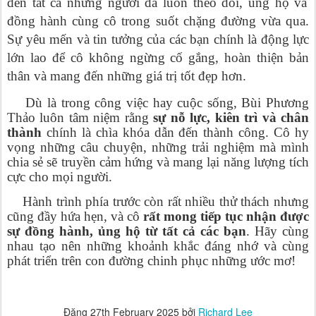
đến tất cả những người đã luôn theo dõi, ủng hộ và
đồng hành cùng cô trong suốt chặng đường vừa qua.
Sự yêu mến và tin tưởng của các bạn chính là động lực
lớn lao để cô không ngừng cố gắng, hoàn thiện bản
thân và mang đến những giá trị tốt đẹp hơn.
Dù là trong công việc hay cuộc sống, Bùi Phương
Thảo luôn tâm niệm rằng
sự nỗ lực, kiên trì và chân
thành
chính là chìa khóa dẫn đến thành công. Cô hy
vọng những câu chuyện, những trải nghiệm mà mình
chia sẻ sẽ truyền cảm hứng và mang lại năng lượng tích
cực cho mọi người.
Hành trình phía trước còn rất nhiều thử thách nhưng
cũng đầy hứa hẹn, và cô
rất mong tiếp tục nhận được
sự đồng hành, ủng hộ từ tất cả các bạn
. Hãy cùng
nhau tạo nên những khoảnh khắc đáng nhớ và cùng
phát triển trên con đường chinh phục những ước mơ!
Đăng
27th February 2025
bởi
Richard Lee