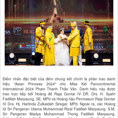
Điểm nhấn đặc biệt của đêm chung kết chính là phần trao danh
hiệu "Asian Princess 2024" cho Miss Kid Pancontinental
International 2024 Phạm Thanh Thảo Vân. Danh hiệu này được
trao trực tiếp bởi Hoàng đế Raja Gontar IV DR. Drs. H. Syafri
Fadillah Marpaung, SE, MPd và Hoàng hậu Permaisuri Raja Gontar
IV Dra. Hj. Harlinda Zulkaidah Siregar, MPd. Ngoài ra, các Hoàng
tử Sri Pangeran Utama Muhammad Rizal Fadillah Marpaung, S.M,
Sri Pangeran Madya Muhammad Thorig Fadillah Marpaung,