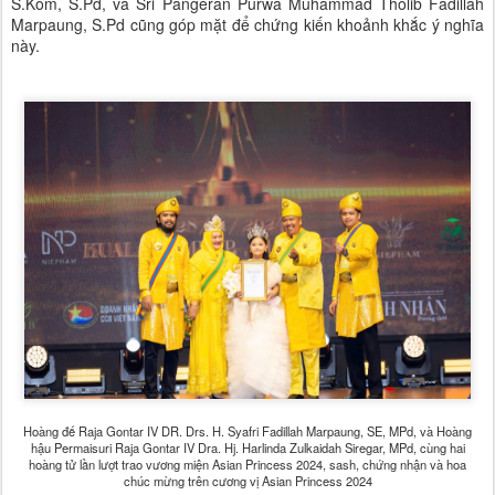
S.Kom, S.Pd, và Sri Pangeran Purwa Muhammad Tholib Fadillah
Marpaung, S.Pd cũng góp mặt để chứng kiến khoảnh khắc ý nghĩa
này.
Hoàng đế Raja Gontar IV DR. Drs. H. Syafri Fadillah Marpaung, SE, MPd, và Hoàng
hậu Permaisuri Raja Gontar IV Dra. Hj. Harlinda Zulkaidah Siregar, MPd, cùng hai
hoàng tử lần lượt trao vương miện Asian Princess 2024, sash, chứng nhận và hoa
chúc mừng trên cương vị Asian Princess 2024