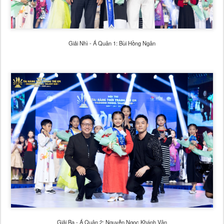
G
iải Nhì - Á Quân 1: Bùi Hồng Ngân
G
iải Ba - Á Quân 2: Nguyễn Ngọc Khánh Vân