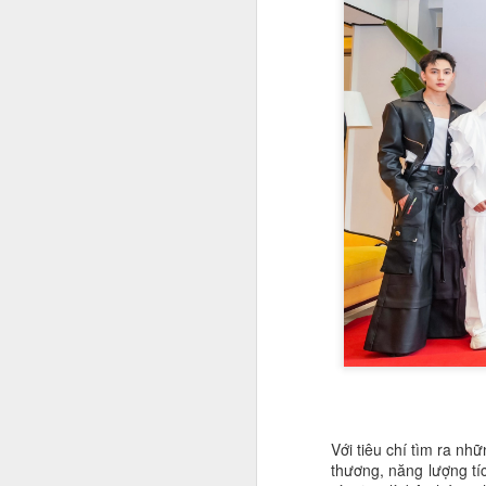
G
N
tư
J
n
H
đ
ký
n
m
hì
Cá
J
Á 
tr
Với tiêu chí tìm ra nh
thương, năng lượng tí
Bộ