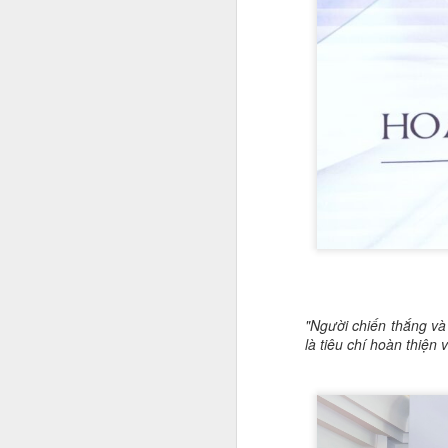
đ
dà
đ
A
Và
c
n
bu
đi
n
A
"Người chiến thắng và
là tiêu chí hoàn thiện
T
c
nh
m
n