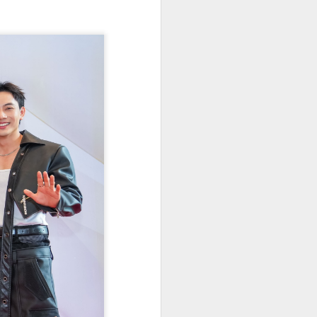
bao giờ hết với sắc trắng tinh khôi
của cúc họa mi. Trong không gian
yên bình ấy, Hoa khôi Thanh lịch
Hà Nội 2025 – Đinh Hoài An đã
khéo léo lưu giữ vẻ đẹp của "loài
hoa báo đông" bằng một bộ ảnh
áo dài trắng thuần khiết, tựa như
một bản tình ca nhẹ nhàng giữa
lòng thủ đô.
Trong tà áo dài truyền thống,
người đẹp sinh năm 2002 khoe
trọn nét đẹp thanh tú và vóc dáng
mảnh mai.