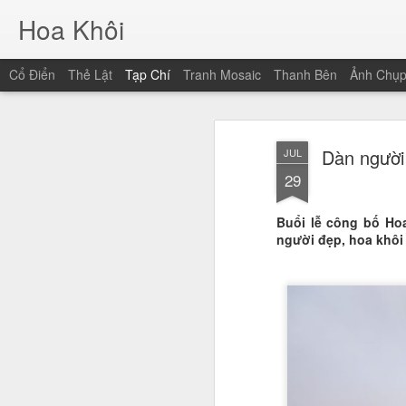
Hoa Khôi
Cổ Điển
Thẻ Lật
Tạp Chí
Tranh Mosaic
Thanh Bên
Ảnh Chụ
Dàn người 
JUL
29
Buổi lễ công bố Ho
người đẹp, hoa khôi 