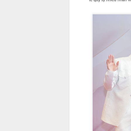
Không chỉ xinh đẹp mà còn là tay
ném cừ khôi!
Cộng đồng mạng đang không khỏi
S
trầm trồ trước loạt ảnh đời thường
rạng rỡ của Huệ Anh – ái nữ nhà
cựu danh thủ bóng chuyền Kim
Á
Huệ. Ở tuổi 17, cô nàng khiến
th
người đối diện "tan chảy" bởi
I
gương mặt thanh tú, làn da không
tr
tì vết và thần thái cuốn hút được
h
thừa hưởng trọn vẹn từ người mẹ
nổi tiếng.
S
D
t
đẹ
sa
H