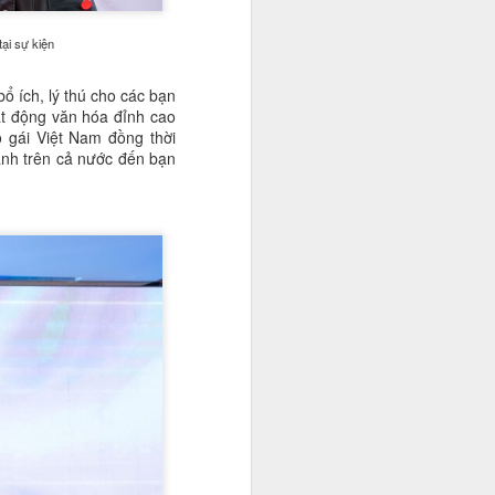
ại sự kiện
ổ ích, lý thú cho các bạn
oạt động văn hóa đỉnh cao
 gái Việt Nam đồng thời
hành trên cả nước đến bạn