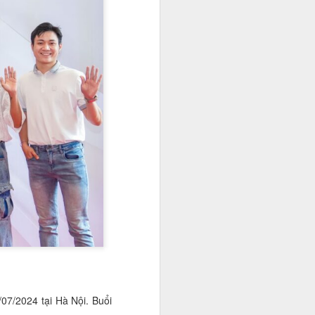
g thái tự tin và khả năng ngoại ngữ
 màn thuyết trình song ngữ đầy
ộng phòng, chống tác hại của thuốc
Hoa khôi Đinh Hoài
NOV
20
An: Nàng thơ giữa mùa
cúc họa mi Hà Nội
07/2024 tại Hà Nội. Buổi
Khi những cơn gió đầu đông khẽ
chạm ngõ, Hà Nội lại dịu dàng hơn