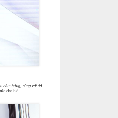
yền cảm hứng, cùng với đó
ức cho biết.