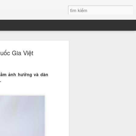
h Xuân đăng quang
uốc Gia Việt
 đẹp Sinh viên Việt
 tầm ảnh hưởng và dàn
 nước, Nguyễn Thanh Xuân du học
.
học Quốc tế RMIT đã chính thức
 danh giá, trở thành tân Hoa khôi
n Việt Nam. Chiến thắng của cô
 ái mà còn ở bản lĩnh và tư duy sắc
ới.
" tại đêm Gala chung kết
 phá ngoạn mục chính là bản lĩnh