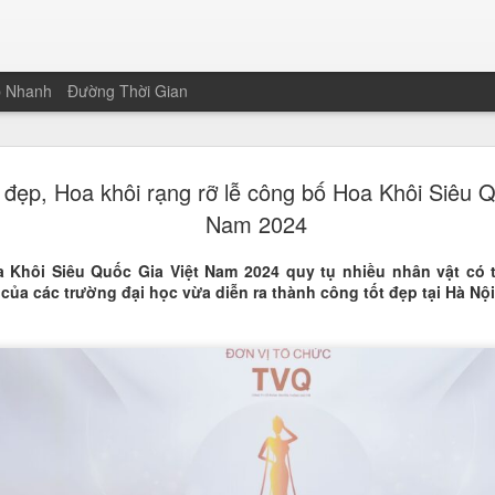
p Nhanh
Đường Thời Gian
Nguyễn Than
JAN
đẹp, Hoa khôi rạng rỡ lễ công bố Hoa Khôi Siêu Q
19
Hoa khôi Nét
Nam 2024
Nam
a Khôi Siêu Quốc Gia Việt Nam 2024 quy tụ nhiều nhân vật có
Vượt qua 221 thí sinh trên cả
của các trường đại học vừa diễn ra thành công tốt đẹp tại Hà Nội
sinh và sinh viên Trường Đại 
chạm tay vào chiếc vương miện
của cuộc thi Nét đẹp Sinh viê
không chỉ nằm ở gương mặt khả
sảo của một thế hệ sinh viên m
Màn ứng xử song ngữ "gây bão
Điểm nhấn giúp Thanh Xuân bứt