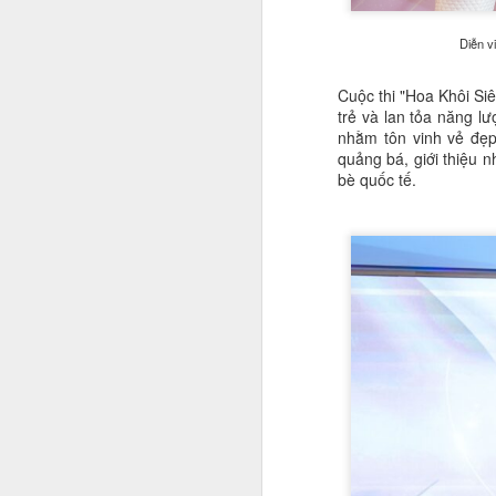
đ
ví
Diễn v
Cuộc thi "Hoa Khôi Si
S
trẻ và lan tỏa năng l
nhằm tôn vinh vẻ đẹp
H
quảng bá, giới thiệu 
n
bè quốc tế.
H
Th
tr
A
T
h
Vi
Kh