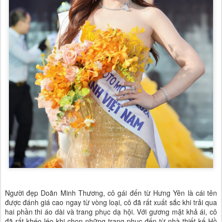
Người đẹp Doãn Minh Thương, cô gái đến từ Hưng Yên là cái tên
được đánh giá cao ngay từ vòng loại, cô đã rất xuất sắc khi trải qua
hai phần thi áo dài và trang phục dạ hội. Với gương mặt khả ái, cô
đã rất khéo léo khi chọn những trang phục đến từ nhà thiết kế Hồ