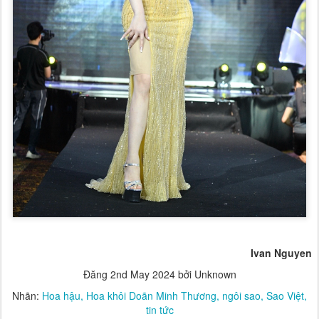
Ivan Nguyen
Đăng
2nd May 2024
bởi Unknown
Nhãn:
Hoa hậu
Hoa khôi Doãn Minh Thương
ngôi sao
Sao Việt
tin tức