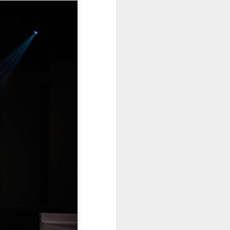
bao giờ hết với sắc trắng tinh khôi
của cúc họa mi. Trong không gian
yên bình ấy, Hoa khôi Thanh lịch
Hà Nội 2025 – Đinh Hoài An đã
khéo léo lưu giữ vẻ đẹp của "loài
hoa báo đông" bằng một bộ ảnh
áo dài trắng thuần khiết, tựa như
một bản tình ca nhẹ nhàng giữa
lòng thủ đô.
Trong tà áo dài truyền thống,
người đẹp sinh năm 2002 khoe
trọn nét đẹp thanh tú và vóc dáng
mảnh mai.