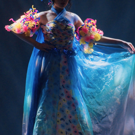
ẹp thanh lịch, dịu dàng nhưng cũng không kém phần rạng rỡ. Chiếc áo
i, vốn là biểu tượng của văn hóa Việt, càng trở nên ý nghĩa hơn khi
ược cô diện trong bối cảnh hướng về ngày Quốc khánh.
Nhạc kịch Bolero 'Chờ người': Cuộc cách mạng trên
UG
18
sân khấu với 22 ca khúc bất hủ
o tối 16-8 tại Nhà hát Bến Thành, vở nhạc kịch Bolero "Chờ người" đã
hính thức ra mắt, mang đến một làn gió mới lạ và đầy cảm xúc cho
hững người yêu mến dòng nhạc trữ tình này. Không đơn thuần là một
ổi hòa nhạc, vở diễn đã khéo léo lồng ghép 22 ca khúc Bolero kinh
ển vào một câu chuyện kịch đầy kịch tính, tạo nên một trải nghiệm
ghệ thuật độc đáo.
Trần Châu Mỹ Mỹ: Á hậu 2 Hoa hậu Hoàn cầu Việt
UG
12
Nam - Vẻ đẹp truyền thống và bản sắc văn hóa Việt
rần Châu Mỹ Mỹ, Á hậu 2 The Miss Global Vietnam - Hoa hậu Hoàn
ầu Việt Nam 2024, là một trong những gương mặt nổi bật của làng
an sắc Việt. Vẻ đẹp của cô không chỉ đến từ sự trẻ trung, hiện đại
à còn mang đậm nét đẹp truyền thống, tinh tế, gợi nhớ đến hình ảnh
gười phụ nữ Á Đông dịu dàng, đằm thắm.