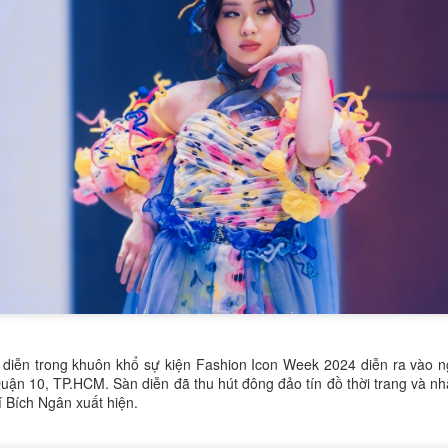
trong vòng thi ứng xử. Với phon
chuẩn quốc tế, cô đã mang đến
thuyết phục về chủ đề: Hoạt đ
lá vì sức khỏe người tiêu dùng.
Trần Thị Thanh Hương
ĐỖ THỊ THU HUYỀN
DEC
DEC
 diễn trong khuôn khổ sự kiện Fashion Icon Week 2024 diễn ra vào n
20
18
Á khôi 1 Hoa khôi
– NỮ SINH 21 TUỔI
uận 10, TP.HCM. Sàn diễn đã thu hút đông đảo tín đồ thời trang và 
í Bích Ngân xuất hiện.
Duyên dáng Áo dài
"ĐA NĂNG": VỪA LÀ
Việt Nam 2025.
BTV TRUYỀN HÌNH,