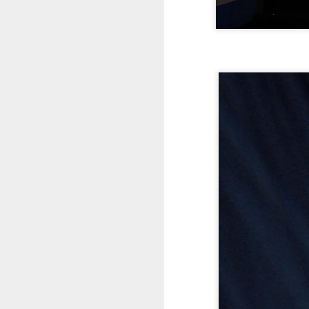
đ
ví
S
H
n
H
Th
tr
A
T
h
Vi
Kh