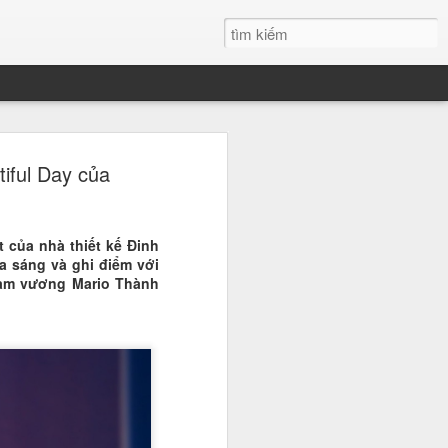
h Xuân đăng quang
tiful Day của
 đẹp Sinh viên Việt
 của nhà thiết kế Đinh
 nước, Nguyễn Thanh Xuân du học
ỏa sáng và ghi điểm với
học Quốc tế RMIT đã chính thức
Nam vương Mario Thành
 danh giá, trở thành tân Hoa khôi
n Việt Nam. Chiến thắng của cô
 ái mà còn ở bản lĩnh và tư duy sắc
ới.
" tại đêm Gala chung kết
 phá ngoạn mục chính là bản lĩnh