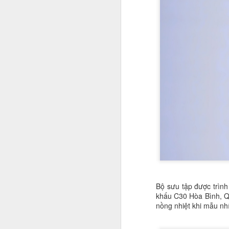
Nhan sắc con gái Hoa
JAN
Bộ sưu tập được trình
19
khôi bóng chuyền Kim
khấu C30 Hòa Bình, Q
nồng nhiệt khi mẫu nh
Huệ
Ngắm nhan sắc "cực phẩm" của
con gái cựu hoa khôi Kim Huệ: