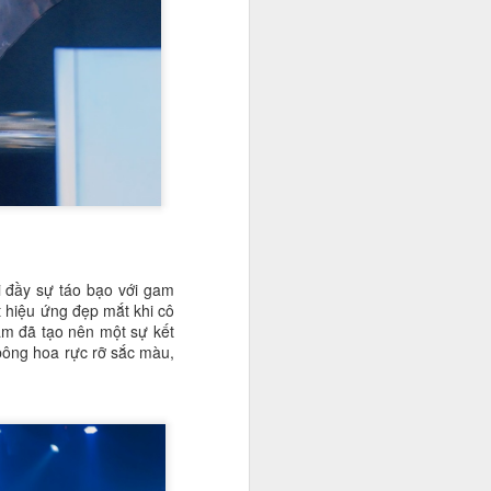
 đầy sự táo bạo với gam
ột hiệu ứng đẹp mắt khi cô
ậm đã tạo nên một sự kết
 bông hoa rực rỡ sắc màu,