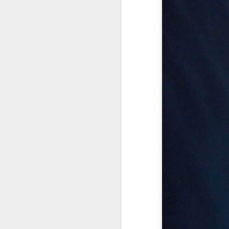
đ
dà
đ
A
Và
c
n
bu
đi
n
A
T
c
nh
m
n