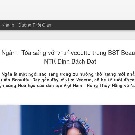
p Nhanh
Đường Thời Gian
Nguyễn Than
JAN
Ngân - Tỏa sáng với vị trí vedette trong BST Beau
19
Hoa khôi Nét
NTK Đinh Bách Đạt
Nam
Ngân là một ngôi sao sáng trong xu hướng thời trang mới nhất
Vượt qua 221 thí sinh trên cả
 tập Beautiful Day gần đây, ở vị trí Vedette, cô bé 12 tuổi đã t
sinh và sinh viên Trường Đại 
hiện cùng Hoa hậu các dân tộc Việt Nam - Nông Thúy Hằng và 
chạm tay vào chiếc vương miện
của cuộc thi Nét đẹp Sinh viê
không chỉ nằm ở gương mặt khả
sảo của một thế hệ sinh viên m
Màn ứng xử song ngữ "gây bão
Điểm nhấn giúp Thanh Xuân bứt