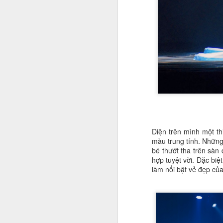
G
N
tư
J
n
H
đ
ký
n
m
hì
Diện trên mình một t
màu trung tính. Những 
Cá
bé thướt tha trên sàn
hợp tuyệt vời. Đặc bi
J
làm nổi bật vẻ đẹp củ
Á 
tr
Bộ