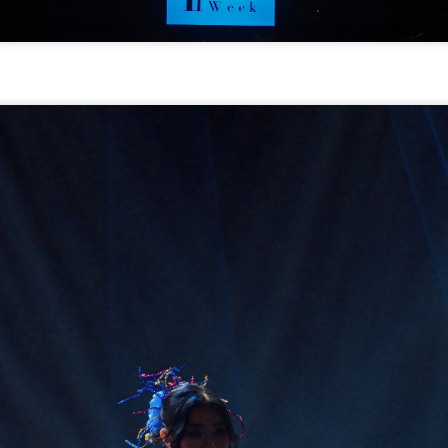
ã trở thành tâm điểm của sự ngưỡng mộ, khiến nhiều người không khỏi
 von cô như một tiên nữ giáng trần.
Ngọc Diễm – Thùy Dung – Thủy Tiên Hoa khôi Ngoại
EP
15
thương và tình chị em hiếm có trong showbiz
iếm có ngôi trường nào sở hữu mạng lưới các nàng hậu khăng khít
hư Đại học Ngoại thương. Nhân kỷ niệm ngày thành lập trường (15/10),
oa hậu Ngọc Diễm cùng hai đàn em là Á hậu Thùy Dung và Á hậu
ủy Tiên đã thực hiện bộ ảnh chung như một lời tri ân gửi đến mái
ường xưa – nơi đặt viên gạch đầu tiên cho hành trình nhan sắc của họ.
Á hậu Hoàn cầu Trần Di Linh rạng rỡ nét đẹp truyền
UG
26
thống với Áo Dài
rong không khí cả nước đang nô nức chào đón ngày lễ trọng đại, Á
ậu Trần Di Linh - Hoa hậu Hoàn cầu Việt Nam - The Miss Global
etnam - đã trình làng bộ ảnh đặc biệt, lập tức thu hút mọi ánh nhìn.
oác lên mình tà áo dài trắng tinh khôi, Á hậu Trần Di Linh toát lên vẻ