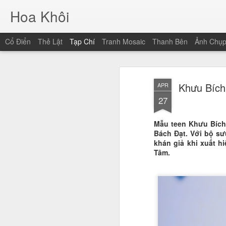
Hoa Khôi
Cổ Điển
Thẻ Lật
Tạp Chí
Tranh Mosaic
Thanh Bên
Ảnh Chụ
Khưu Bích 
APR
27
Mẫu teen Khưu Bích 
Bách Đạt. Với bộ sưu
khán giả khi xuất 
Tâm.