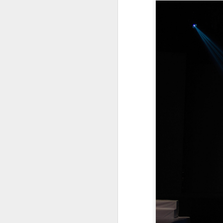
Không chỉ xinh đẹp mà còn là tay
ném cừ khôi!
Cộng đồng mạng đang không khỏi
S
trầm trồ trước loạt ảnh đời thường
rạng rỡ của Huệ Anh – ái nữ nhà
cựu danh thủ bóng chuyền Kim
Á
Huệ. Ở tuổi 17, cô nàng khiến
th
người đối diện "tan chảy" bởi
I
gương mặt thanh tú, làn da không
tr
tì vết và thần thái cuốn hút được
h
thừa hưởng trọn vẹn từ người mẹ
nổi tiếng.
S
D
t
đẹ
sa
H