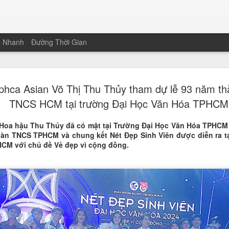
p Nhanh
Đường Thời Gian
Nguyễn Than
JAN
hca Asian Võ Thị Thu Thủy tham dự lễ 93 năm th
19
Hoa khôi Nét
TNCS HCM tại trường Đại Học Văn Hóa TPHCM
Nam
 Hoa hậu Thu Thủy đã có mặt tại Trường Đại Học Văn Hóa TPHCM
Vượt qua 221 thí sinh trên cả
àn TNCS TPHCM và chung kết Nét Đẹp Sinh Viên được diễn ra t
sinh và sinh viên Trường Đại 
CM với chủ đề Vẻ đẹp vì cộng đồng.
chạm tay vào chiếc vương miện
của cuộc thi Nét đẹp Sinh viê
không chỉ nằm ở gương mặt khả
sảo của một thế hệ sinh viên m
Màn ứng xử song ngữ "gây bão
Điểm nhấn giúp Thanh Xuân bứt