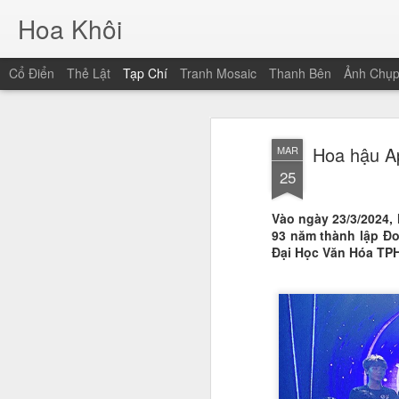
Hoa Khôi
Cổ Điển
Thẻ Lật
Tạp Chí
Tranh Mosaic
Thanh Bên
Ảnh Chụ
Hoa hậu Ap
MAR
25
Vào ngày 23/3/2024,
93 năm thành lập Đo
Đại Học Văn Hóa TPH