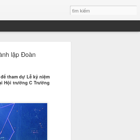
h Xuân đăng quang
ành lập Đoàn
 đẹp Sinh viên Việt
 để tham dự Lễ kỷ niệm
 nước, Nguyễn Thanh Xuân du học
ại Hội trường C Trường
học Quốc tế RMIT đã chính thức
 danh giá, trở thành tân Hoa khôi
n Việt Nam. Chiến thắng của cô
 ái mà còn ở bản lĩnh và tư duy sắc
ới.
" tại đêm Gala chung kết
 phá ngoạn mục chính là bản lĩnh