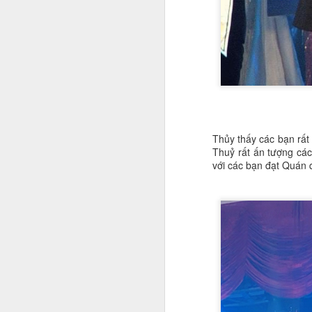
G
N
tư
J
n
H
đ
ký
Thủy thấy các bạn rất
n
Thuỷ rất ấn tượng các
m
với các bạn đạt Quán 
hì
Cá
J
Á 
tr
Bộ