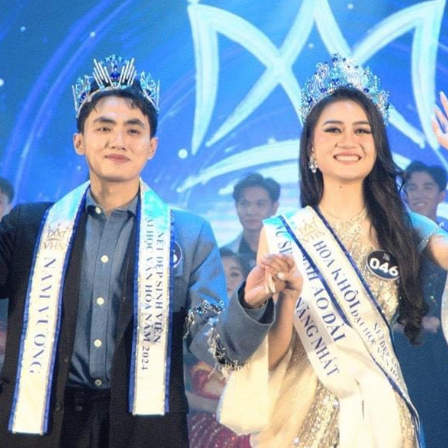
ẹp thanh lịch, dịu dàng nhưng cũng không kém phần rạng rỡ. Chiếc áo
i, vốn là biểu tượng của văn hóa Việt, càng trở nên ý nghĩa hơn khi
ược cô diện trong bối cảnh hướng về ngày Quốc khánh.
Nhạc kịch Bolero 'Chờ người': Cuộc cách mạng trên
UG
18
sân khấu với 22 ca khúc bất hủ
o tối 16-8 tại Nhà hát Bến Thành, vở nhạc kịch Bolero "Chờ người" đã
hính thức ra mắt, mang đến một làn gió mới lạ và đầy cảm xúc cho
hững người yêu mến dòng nhạc trữ tình này. Không đơn thuần là một
ổi hòa nhạc, vở diễn đã khéo léo lồng ghép 22 ca khúc Bolero kinh
ển vào một câu chuyện kịch đầy kịch tính, tạo nên một trải nghiệm
ghệ thuật độc đáo.
Trần Châu Mỹ Mỹ: Á hậu 2 Hoa hậu Hoàn cầu Việt
UG
12
Nam - Vẻ đẹp truyền thống và bản sắc văn hóa Việt
rần Châu Mỹ Mỹ, Á hậu 2 The Miss Global Vietnam - Hoa hậu Hoàn
ầu Việt Nam 2024, là một trong những gương mặt nổi bật của làng
an sắc Việt. Vẻ đẹp của cô không chỉ đến từ sự trẻ trung, hiện đại
à còn mang đậm nét đẹp truyền thống, tinh tế, gợi nhớ đến hình ảnh
gười phụ nữ Á Đông dịu dàng, đằm thắm.