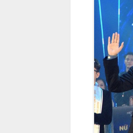
đ
dà
đ
A
Và
c
n
bu
đi
n
A
T
c
nh
m
n