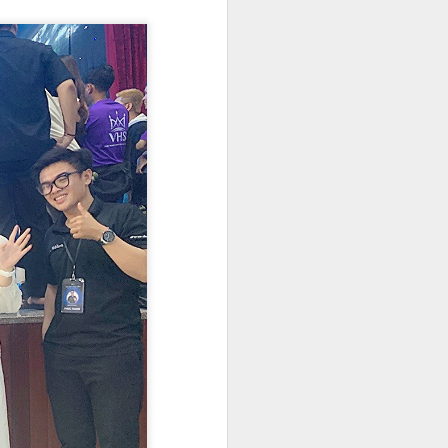
bao giờ hết với sắc trắng tinh khôi
của cúc họa mi. Trong không gian
yên bình ấy, Hoa khôi Thanh lịch
Hà Nội 2025 – Đinh Hoài An đã
khéo léo lưu giữ vẻ đẹp của "loài
hoa báo đông" bằng một bộ ảnh
áo dài trắng thuần khiết, tựa như
một bản tình ca nhẹ nhàng giữa
lòng thủ đô.
Trong tà áo dài truyền thống,
người đẹp sinh năm 2002 khoe
trọn nét đẹp thanh tú và vóc dáng
mảnh mai.