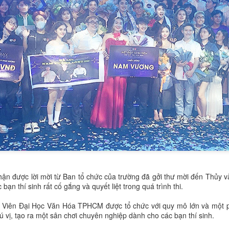
trong vòng thi ứng xử. Với phon
chuẩn quốc tế, cô đã mang đến
thuyết phục về chủ đề: Hoạt đ
lá vì sức khỏe người tiêu dùng.
hận được lời mời từ Ban tổ chức của trường đã gởi thư mời đến Thủy và
Trần Thị Thanh Hương
ĐỖ THỊ THU HUYỀN
DEC
DEC
 bạn thí sinh rất cố gắng và quyết liệt trong quá trình thi.
20
18
Á khôi 1 Hoa khôi
– NỮ SINH 21 TUỔI
Duyên dáng Áo dài
"ĐA NĂNG": VỪA LÀ
h Viên Đại Học Văn Hóa TPHCM được tổ chức với quy mô lớn và một p
ú vị, tạo ra một sân chơi chuyên nghiệp dành cho các bạn thí sinh.
Việt Nam 2025.
BTV TRUYỀN HÌNH,