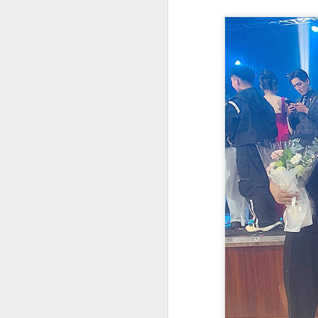
Không chỉ xinh đẹp mà còn là tay
ném cừ khôi!
Cộng đồng mạng đang không khỏi
S
trầm trồ trước loạt ảnh đời thường
rạng rỡ của Huệ Anh – ái nữ nhà
cựu danh thủ bóng chuyền Kim
Á
Huệ. Ở tuổi 17, cô nàng khiến
th
người đối diện "tan chảy" bởi
I
gương mặt thanh tú, làn da không
tr
tì vết và thần thái cuốn hút được
h
thừa hưởng trọn vẹn từ người mẹ
nổi tiếng.
S
D
t
đẹ
sa
H