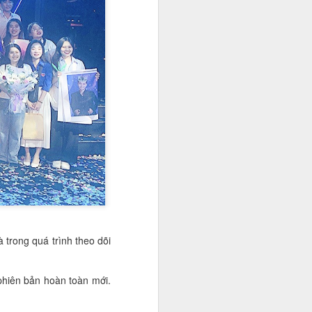
g thái tự tin và khả năng ngoại ngữ
 màn thuyết trình song ngữ đầy
ộng phòng, chống tác hại của thuốc
 trong quá trình theo dõi
Hoa khôi Đinh Hoài
NOV
20
An: Nàng thơ giữa mùa
cúc họa mi Hà Nội
hiên bản hoàn toàn mới.
Khi những cơn gió đầu đông khẽ
chạm ngõ, Hà Nội lại dịu dàng hơn