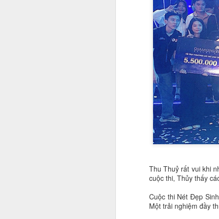
Thu Thuỷ rất vui khi n
Nhan sắc con gái Hoa
JAN
cuộc thi, Thủy thấy các
19
khôi bóng chuyền Kim
Huệ
Cuộc thi Nét Đẹp Sin
Một trải nghiệm đầy th
Ngắm nhan sắc "cực phẩm" của
con gái cựu hoa khôi Kim Huệ: