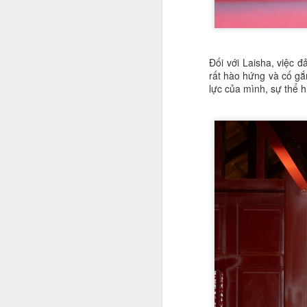
q
N
n
Đối với Laisha, việc 
rất hào hứng và cố gắ
A
lực của mình, sự thể 
N
da
H
tr
T
P
d
n
A
V
Hà