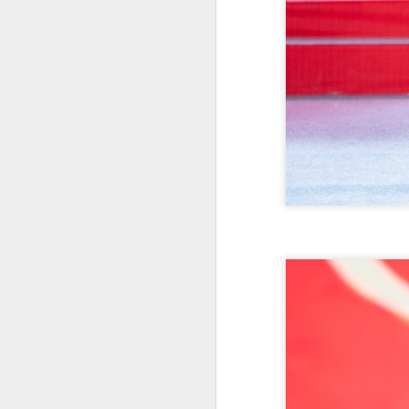
đ
dà
đ
A
Và
c
n
bu
đi
n
A
T
c
nh
m
n