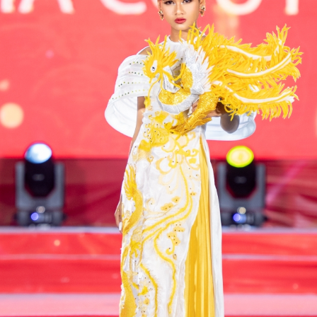
ã trở thành tâm điểm của sự ngưỡng mộ, khiến nhiều người không khỏi
 von cô như một tiên nữ giáng trần.
Ngọc Diễm – Thùy Dung – Thủy Tiên Hoa khôi Ngoại
EP
15
thương và tình chị em hiếm có trong showbiz
iếm có ngôi trường nào sở hữu mạng lưới các nàng hậu khăng khít
hư Đại học Ngoại thương. Nhân kỷ niệm ngày thành lập trường (15/10),
oa hậu Ngọc Diễm cùng hai đàn em là Á hậu Thùy Dung và Á hậu
ủy Tiên đã thực hiện bộ ảnh chung như một lời tri ân gửi đến mái
ường xưa – nơi đặt viên gạch đầu tiên cho hành trình nhan sắc của họ.
Á hậu Hoàn cầu Trần Di Linh rạng rỡ nét đẹp truyền
UG
26
thống với Áo Dài
rong không khí cả nước đang nô nức chào đón ngày lễ trọng đại, Á
ậu Trần Di Linh - Hoa hậu Hoàn cầu Việt Nam - The Miss Global
etnam - đã trình làng bộ ảnh đặc biệt, lập tức thu hút mọi ánh nhìn.
oác lên mình tà áo dài trắng tinh khôi, Á hậu Trần Di Linh toát lên vẻ