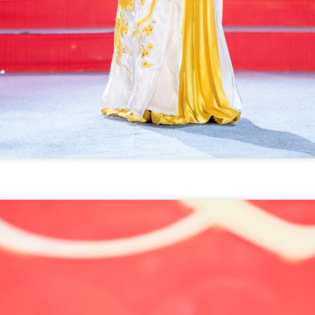
ẹp thanh lịch, dịu dàng nhưng cũng không kém phần rạng rỡ. Chiếc áo
i, vốn là biểu tượng của văn hóa Việt, càng trở nên ý nghĩa hơn khi
ược cô diện trong bối cảnh hướng về ngày Quốc khánh.
Nhạc kịch Bolero 'Chờ người': Cuộc cách mạng trên
UG
18
sân khấu với 22 ca khúc bất hủ
o tối 16-8 tại Nhà hát Bến Thành, vở nhạc kịch Bolero "Chờ người" đã
hính thức ra mắt, mang đến một làn gió mới lạ và đầy cảm xúc cho
hững người yêu mến dòng nhạc trữ tình này. Không đơn thuần là một
ổi hòa nhạc, vở diễn đã khéo léo lồng ghép 22 ca khúc Bolero kinh
ển vào một câu chuyện kịch đầy kịch tính, tạo nên một trải nghiệm
ghệ thuật độc đáo.
Trần Châu Mỹ Mỹ: Á hậu 2 Hoa hậu Hoàn cầu Việt
UG
12
Nam - Vẻ đẹp truyền thống và bản sắc văn hóa Việt
rần Châu Mỹ Mỹ, Á hậu 2 The Miss Global Vietnam - Hoa hậu Hoàn
ầu Việt Nam 2024, là một trong những gương mặt nổi bật của làng
an sắc Việt. Vẻ đẹp của cô không chỉ đến từ sự trẻ trung, hiện đại
à còn mang đậm nét đẹp truyền thống, tinh tế, gợi nhớ đến hình ảnh
gười phụ nữ Á Đông dịu dàng, đằm thắm.