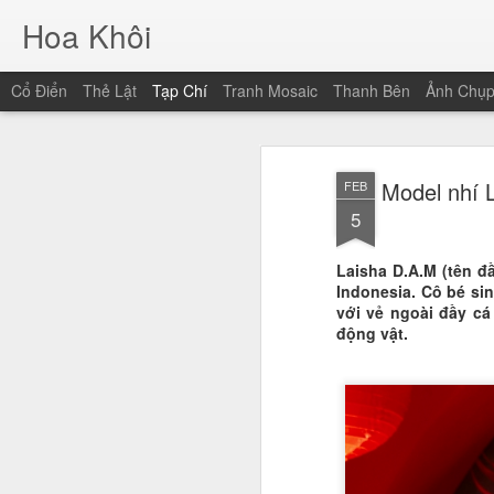
Hoa Khôi
Cổ Điển
Thẻ Lật
Tạp Chí
Tranh Mosaic
Thanh Bên
Ảnh Chụ
Model nhí 
FEB
5
Laisha D.A.M (tên đ
Indonesia. Cô bé sin
với vẻ ngoài đầy cá 
động vật.