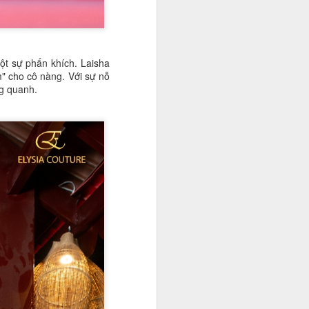
ột sự phấn khích. Laisha
" cho cô nàng. Với sự nỗ
ng quanh.