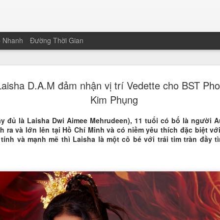
p Nhanh
Đường Thời Gian
Nguyễn Than
JAN
Laisha D.A.M đảm nhận vị trí Vedette cho BST Ph
19
Hoa khôi Nét
Kim Phụng
Nam
ầy đủ là Laisha Dwi Aimee Mehrudeen), 11 tuổi có bố là người A
Vượt qua 221 thí sinh trên cả
h ra và lớn lên tại Hồ Chí Minh và có niềm yêu thích đặc biệt với
sinh và sinh viên Trường Đại 
tính và mạnh mẽ thì Laisha là một cô bé với trái tim tràn đầy 
chạm tay vào chiếc vương miện
của cuộc thi Nét đẹp Sinh viê
không chỉ nằm ở gương mặt khả
sảo của một thế hệ sinh viên m
Màn ứng xử song ngữ "gây bão
Điểm nhấn giúp Thanh Xuân bứt