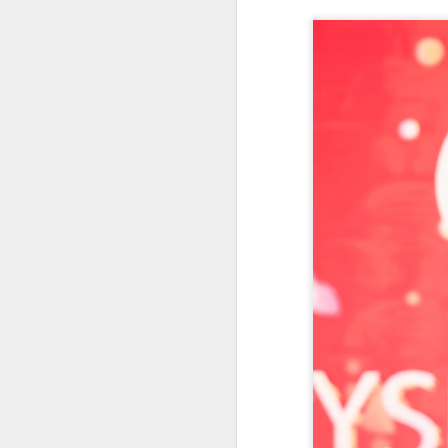
Không chỉ xinh đẹp mà còn là tay
ném cừ khôi!
Cộng đồng mạng đang không khỏi
S
trầm trồ trước loạt ảnh đời thường
rạng rỡ của Huệ Anh – ái nữ nhà
cựu danh thủ bóng chuyền Kim
Á
Huệ. Ở tuổi 17, cô nàng khiến
th
người đối diện "tan chảy" bởi
I
gương mặt thanh tú, làn da không
tr
tì vết và thần thái cuốn hút được
h
thừa hưởng trọn vẹn từ người mẹ
nổi tiếng.
S
D
t
đẹ
sa
H