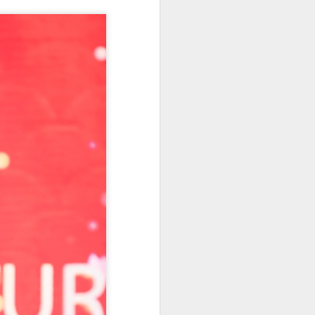
bao giờ hết với sắc trắng tinh khôi
của cúc họa mi. Trong không gian
yên bình ấy, Hoa khôi Thanh lịch
Hà Nội 2025 – Đinh Hoài An đã
khéo léo lưu giữ vẻ đẹp của "loài
hoa báo đông" bằng một bộ ảnh
áo dài trắng thuần khiết, tựa như
một bản tình ca nhẹ nhàng giữa
lòng thủ đô.
Trong tà áo dài truyền thống,
người đẹp sinh năm 2002 khoe
trọn nét đẹp thanh tú và vóc dáng
mảnh mai.