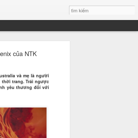
h Xuân đăng quang
oenix của NTK
 đẹp Sinh viên Việt
ustralia và mẹ là người
 nước, Nguyễn Thanh Xuân du học
 thời trang. Trái ngược
học Quốc tế RMIT đã chính thức
tình yêu thương đối với
 danh giá, trở thành tân Hoa khôi
n Việt Nam. Chiến thắng của cô
 ái mà còn ở bản lĩnh và tư duy sắc
ới.
" tại đêm Gala chung kết
 phá ngoạn mục chính là bản lĩnh