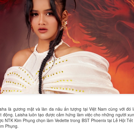
trong vòng thi ứng xử. Với phon
chuẩn quốc tế, cô đã mang đến
thuyết phục về chủ đề: Hoạt đ
lá vì sức khỏe người tiêu dùng.
Trần Thị Thanh Hương
ĐỖ THỊ THU HUYỀN
DEC
DEC
isha là gương mặt và làn da nâu ấn tượng tại Việt Nam cùng với đó
20
18
Á khôi 1 Hoa khôi
– NỮ SINH 21 TUỔI
ạt động. Laisha luôn tạo được cảm hứng làm việc cho những người x
c NTK Kim Phụng chọn làm Vedette trong BST Phoenix tại Lễ Hội Tết V
Duyên dáng Áo dài
"ĐA NĂNG": VỪA LÀ
Kim Phụng.
Việt Nam 2025.
BTV TRUYỀN HÌNH,