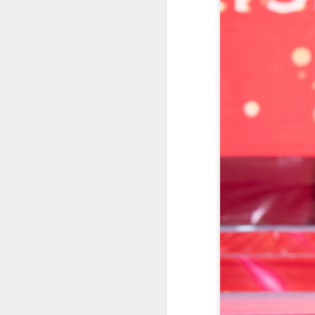
đ
ví
S
H
n
H
Th
tr
A
T
h
Vi
Kh