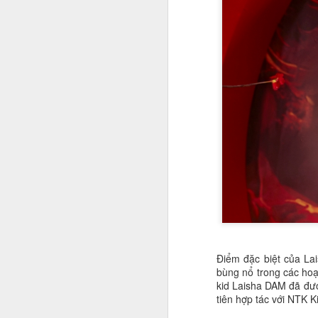
Nhan sắc con gái Hoa
JAN
Điểm đặc biệt của La
19
khôi bóng chuyền Kim
bùng nổ trong các ho
kid Laisha DAM đã đượ
Huệ
tiên hợp tác với NTK 
Ngắm nhan sắc "cực phẩm" của
con gái cựu hoa khôi Kim Huệ: