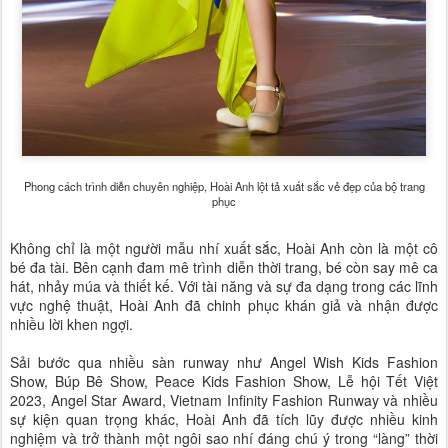
Phong cách trình diễn chuyên nghiệp, Hoài Anh lột tả xuất sắc vẻ đẹp của bộ trang
phục
Không chỉ là một người mẫu nhí xuất sắc, Hoài Anh còn là một cô
bé đa tài. Bên cạnh đam mê trình diễn thời trang, bé còn say mê ca
hát, nhảy múa và thiết kế. Với tài năng và sự đa dạng trong các lĩnh
vực nghệ thuật, Hoài Anh đã chinh phục khán giả và nhận được
nhiều lời khen ngợi.
Sải bước qua nhiều sàn runway như Angel Wish Kids Fashion
Show, Búp Bê Show, Peace Kids Fashion Show, Lễ hội Tết Việt
2023, Angel Star Award, Vietnam Infinity Fashion Runway và nhiều
sự kiện quan trọng khác, Hoài Anh đã tích lũy được nhiều kinh
nghiệm và trở thành một ngôi sao nhí đáng chú ý trong “làng” thời