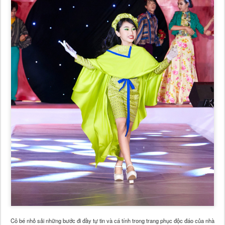
Cô bé nhỏ sải những bước đi đầy tự tin và cá tính trong trang phục độc đáo của nhà