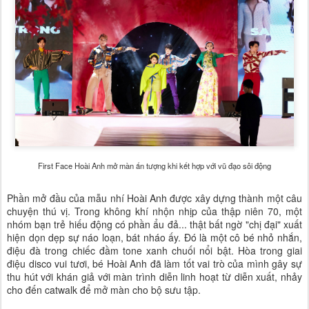
First Face Hoài Anh mở màn ấn tượng khi kết hợp với vũ đạo sôi động
Phần mở đầu của mẫu nhí Hoài Anh được xây dựng thành một câu
chuyện thú vị. Trong không khí nhộn nhịp của thập niên 70, một
nhóm bạn trẻ hiếu động có phần ẩu đả... thật bất ngờ "chị đại" xuất
hiện dọn dẹp sự náo loạn, bát nháo ấy. Đó là một cô bé nhỏ nhắn,
điệu đà trong chiếc đầm tone xanh chuối nổi bật. Hòa trong giai
điệu disco vui tươi, bé Hoài Anh đã làm tốt vai trò của mình gây sự
thu hút với khán giả với màn trình diễn linh hoạt từ diễn xuất, nhảy
cho đến catwalk để mở màn cho bộ sưu tập.