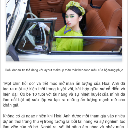
Hoài Anh tự tin thả dáng với layout makeup thần thái theo tone màu của bộ trang phục
"Một chín hồi đó" và tiết mục mở màn ấn tượng của Hoài Anh đã
tạo ra một sự kiện thời trang tuyệt vời, kết hợp giữa sự cổ điển và
hiện đại. Cô bé 10 tuổi với tài năng và sự nhiệt huyết của mình đã
làm nổi bật bộ sưu tập và tạo ra những ấn tượng mạnh mẽ cho
khán giả.
Không có gì ngạc nhiên khi Hoài Anh được mời tham gia vào nhiều
dự án thời trang thú vị trong tương lai bởi tài năng và sự nghiêm túc
làm việc của cô bé. Ngoài ra, với tài năng âm nhạc và nhảy múa,