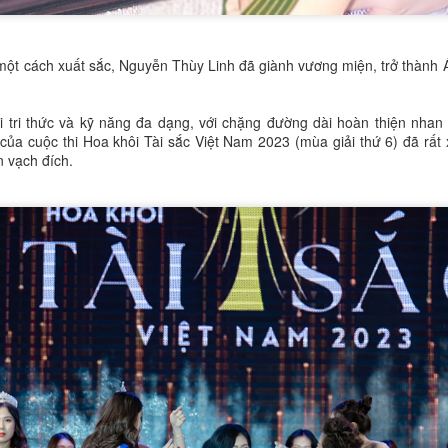
ẹp thanh lịch, dịu dàng nhưng cũng không kém phần rạng rỡ. Chiếc áo
i, vốn là biểu tượng của văn hóa Việt, càng trở nên ý nghĩa hơn khi
ược cô diện trong bối cảnh hướng về ngày Quốc khánh.
 một cách xuất sắc, Nguyễn Thùy Linh đã giành vương miện, trở thành Á
Nhạc kịch Bolero 'Chờ người': Cuộc cách mạng trên
UG
18
sân khấu với 22 ca khúc bất hủ
ồi tri thức và kỹ năng đa dạng, với chặng đường dài hoàn thiện nhan
của cuộc thi Hoa khôi Tài sắc Việt Nam 2023 (mùa giải thứ 6) đã rất
o tối 16-8 tại Nhà hát Bến Thành, vở nhạc kịch Bolero "Chờ người" đã
 vạch đích.
hính thức ra mắt, mang đến một làn gió mới lạ và đầy cảm xúc cho
hững người yêu mến dòng nhạc trữ tình này. Không đơn thuần là một
ổi hòa nhạc, vở diễn đã khéo léo lồng ghép 22 ca khúc Bolero kinh
ển vào một câu chuyện kịch đầy kịch tính, tạo nên một trải nghiệm
ghệ thuật độc đáo.
Trần Châu Mỹ Mỹ: Á hậu 2 Hoa hậu Hoàn cầu Việt
UG
12
Nam - Vẻ đẹp truyền thống và bản sắc văn hóa Việt
rần Châu Mỹ Mỹ, Á hậu 2 The Miss Global Vietnam - Hoa hậu Hoàn
ầu Việt Nam 2024, là một trong những gương mặt nổi bật của làng
an sắc Việt. Vẻ đẹp của cô không chỉ đến từ sự trẻ trung, hiện đại
à còn mang đậm nét đẹp truyền thống, tinh tế, gợi nhớ đến hình ảnh
gười phụ nữ Á Đông dịu dàng, đằm thắm.