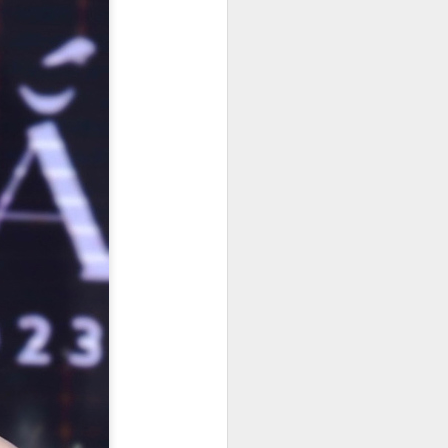
bao giờ hết với sắc trắng tinh khôi
của cúc họa mi. Trong không gian
yên bình ấy, Hoa khôi Thanh lịch
Hà Nội 2025 – Đinh Hoài An đã
khéo léo lưu giữ vẻ đẹp của "loài
hoa báo đông" bằng một bộ ảnh
áo dài trắng thuần khiết, tựa như
một bản tình ca nhẹ nhàng giữa
lòng thủ đô.
Trong tà áo dài truyền thống,
người đẹp sinh năm 2002 khoe
trọn nét đẹp thanh tú và vóc dáng
mảnh mai.