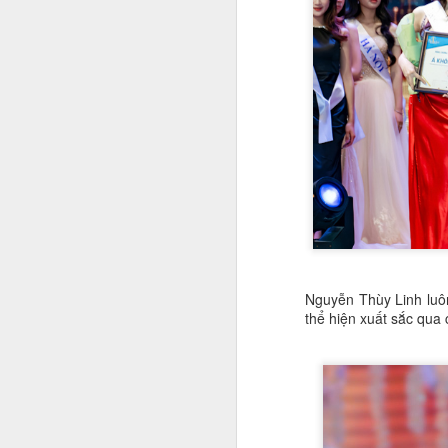
G
N
tư
J
n
H
đ
ký
n
m
hì
Cá
Nguyễn Thùy Linh luôn
thể hiện xuất sắc qua 
J
Á 
tr
Bộ