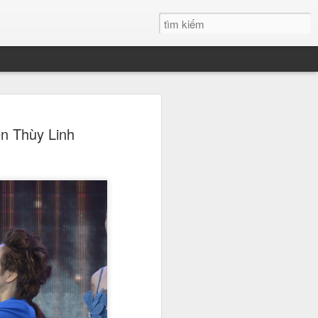
h Xuân đăng quang
n Thùy Linh
 đẹp Sinh viên Việt
 nước, Nguyễn Thanh Xuân du học
học Quốc tế RMIT đã chính thức
 danh giá, trở thành tân Hoa khôi
n Việt Nam. Chiến thắng của cô
 ái mà còn ở bản lĩnh và tư duy sắc
ới.
" tại đêm Gala chung kết
 phá ngoạn mục chính là bản lĩnh