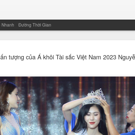
p Nhanh
Đường Thời Gian
Nguyễn Than
JAN
ấn tượng của Á khôi Tài sắc Việt Nam 2023 Nguyễ
19
Hoa khôi Nét
Nam
Vượt qua 221 thí sinh trên cả
sinh và sinh viên Trường Đại 
chạm tay vào chiếc vương miện
của cuộc thi Nét đẹp Sinh viê
không chỉ nằm ở gương mặt khả
sảo của một thế hệ sinh viên m
Màn ứng xử song ngữ "gây bão
Điểm nhấn giúp Thanh Xuân bứt