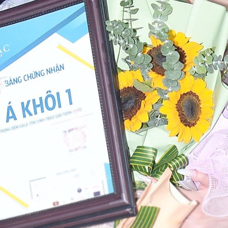
ã trở thành tâm điểm của sự ngưỡng mộ, khiến nhiều người không khỏi
 von cô như một tiên nữ giáng trần.
Ngọc Diễm – Thùy Dung – Thủy Tiên Hoa khôi Ngoại
EP
15
thương và tình chị em hiếm có trong showbiz
iếm có ngôi trường nào sở hữu mạng lưới các nàng hậu khăng khít
hư Đại học Ngoại thương. Nhân kỷ niệm ngày thành lập trường (15/10),
oa hậu Ngọc Diễm cùng hai đàn em là Á hậu Thùy Dung và Á hậu
ủy Tiên đã thực hiện bộ ảnh chung như một lời tri ân gửi đến mái
ường xưa – nơi đặt viên gạch đầu tiên cho hành trình nhan sắc của họ.
Á hậu Hoàn cầu Trần Di Linh rạng rỡ nét đẹp truyền
UG
26
thống với Áo Dài
rong không khí cả nước đang nô nức chào đón ngày lễ trọng đại, Á
ậu Trần Di Linh - Hoa hậu Hoàn cầu Việt Nam - The Miss Global
etnam - đã trình làng bộ ảnh đặc biệt, lập tức thu hút mọi ánh nhìn.
oác lên mình tà áo dài trắng tinh khôi, Á hậu Trần Di Linh toát lên vẻ