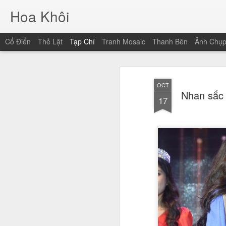
Hoa Khôi
Cổ Điển
Thẻ Lật
Tạp Chí
Tranh Mosaic
Thanh Bên
Ảnh Chụ
OCT
Nhan sắc 
17