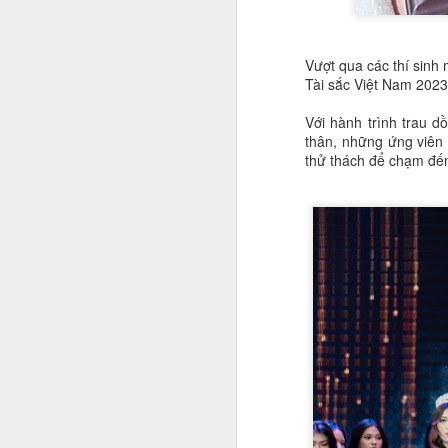
đ
dà
đ
Vượt qua các thí sinh
Tài sắc Việt Nam 2023
A
Với hành trình trau d
thân, những ứng viên 
Và
thử thách để chạm đến
c
n
bu
đi
n
A
T
c
nh
m
n