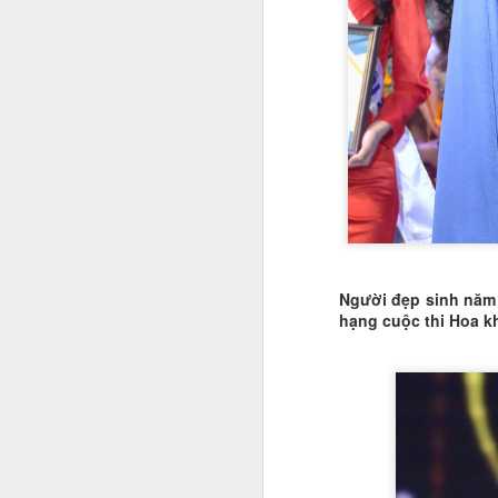
Người đẹp sinh năm 
hạng cuộc thi Hoa kh
Nhan sắc con gái Hoa
JAN
19
khôi bóng chuyền Kim
Huệ
Ngắm nhan sắc "cực phẩm" của
con gái cựu hoa khôi Kim Huệ: