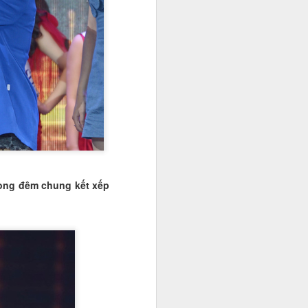
g thái tự tin và khả năng ngoại ngữ
 màn thuyết trình song ngữ đầy
ộng phòng, chống tác hại của thuốc
rong đêm chung kết xếp
Hoa khôi Đinh Hoài
NOV
20
An: Nàng thơ giữa mùa
cúc họa mi Hà Nội
Khi những cơn gió đầu đông khẽ
chạm ngõ, Hà Nội lại dịu dàng hơn