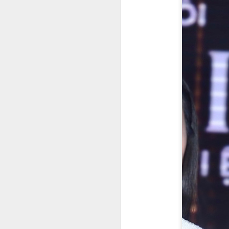
Không chỉ xinh đẹp mà còn là tay
ném cừ khôi!
Cộng đồng mạng đang không khỏi
S
trầm trồ trước loạt ảnh đời thường
rạng rỡ của Huệ Anh – ái nữ nhà
cựu danh thủ bóng chuyền Kim
Á
Huệ. Ở tuổi 17, cô nàng khiến
th
người đối diện "tan chảy" bởi
I
gương mặt thanh tú, làn da không
tr
tì vết và thần thái cuốn hút được
h
thừa hưởng trọn vẹn từ người mẹ
nổi tiếng.
S
D
t
đẹ
sa
H