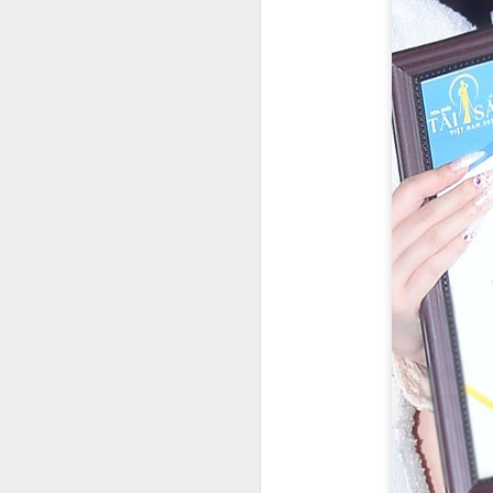
đ
ví
S
H
n
H
Th
tr
A
T
h
Vi
Kh