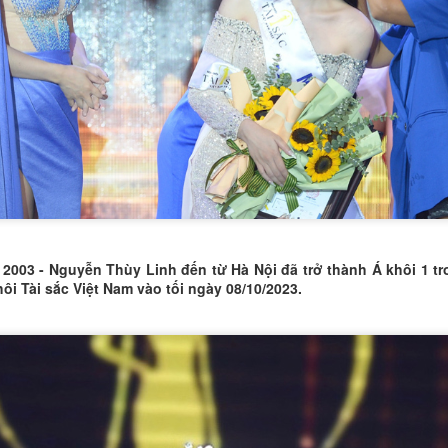
trong vòng thi ứng xử. Với phon
chuẩn quốc tế, cô đã mang đến
thuyết phục về chủ đề: Hoạt đ
lá vì sức khỏe người tiêu dùng.
2003 - Nguyễn Thùy Linh đến từ Hà Nội đã trở thành Á khôi 1 t
ôi Tài sắc Việt Nam vào tối ngày 08/10/2023.
Trần Thị Thanh Hương
ĐỖ THỊ THU HUYỀN
DEC
DEC
20
18
Á khôi 1 Hoa khôi
– NỮ SINH 21 TUỔI
Duyên dáng Áo dài
"ĐA NĂNG": VỪA LÀ
Việt Nam 2025.
BTV TRUYỀN HÌNH,