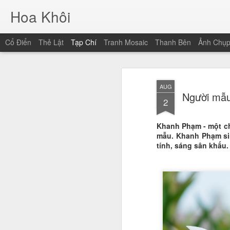
Hoa Khôi
Cổ Điển
Thẻ Lật
Tạp Chí
Tranh Mosaic
Thanh Bên
Ảnh Chụ
AUG
Người mẫu
2
Khanh Phạm - một chà
mẫu. Khanh Phạm si
tính, sáng sân khấu.