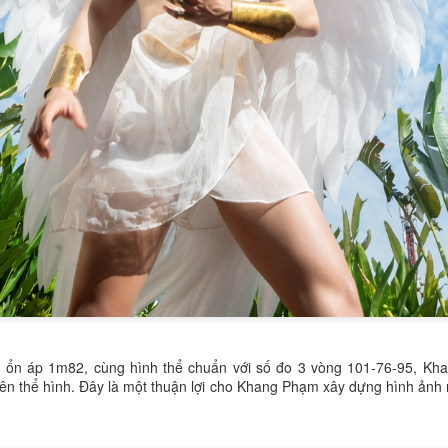
ẹp thanh lịch, dịu dàng nhưng cũng không kém phần rạng rỡ. Chiếc áo
i, vốn là biểu tượng của văn hóa Việt, càng trở nên ý nghĩa hơn khi
ược cô diện trong bối cảnh hướng về ngày Quốc khánh.
Nhạc kịch Bolero 'Chờ người': Cuộc cách mạng trên
UG
18
sân khấu với 22 ca khúc bất hủ
o tối 16-8 tại Nhà hát Bến Thành, vở nhạc kịch Bolero "Chờ người" đã
hính thức ra mắt, mang đến một làn gió mới lạ và đầy cảm xúc cho
hững người yêu mến dòng nhạc trữ tình này. Không đơn thuần là một
ổi hòa nhạc, vở diễn đã khéo léo lồng ghép 22 ca khúc Bolero kinh
ển vào một câu chuyện kịch đầy kịch tính, tạo nên một trải nghiệm
ghệ thuật độc đáo.
Trần Châu Mỹ Mỹ: Á hậu 2 Hoa hậu Hoàn cầu Việt
UG
12
Nam - Vẻ đẹp truyền thống và bản sắc văn hóa Việt
 ổn áp 1m82, cùng hình thể chuẩn với số đo 3 vòng 101-76-95, Kh
rần Châu Mỹ Mỹ, Á hậu 2 The Miss Global Vietnam - Hoa hậu Hoàn
iên thể hình. Đây là một thuận lợi cho Khang Phạm xây dựng hình ảnh 
ầu Việt Nam 2024, là một trong những gương mặt nổi bật của làng
an sắc Việt. Vẻ đẹp của cô không chỉ đến từ sự trẻ trung, hiện đại
à còn mang đậm nét đẹp truyền thống, tinh tế, gợi nhớ đến hình ảnh
gười phụ nữ Á Đông dịu dàng, đằm thắm.