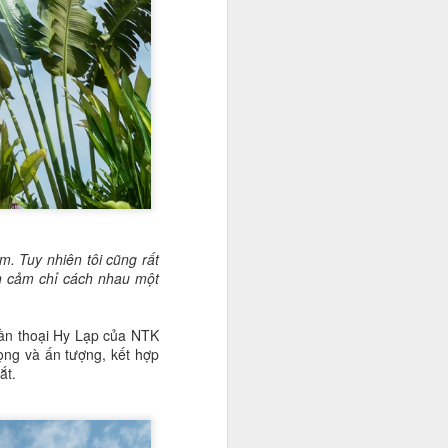
m. Tuy nhiên tôi cũng rất
ản cảm chỉ cách nhau một
hần thoại Hy Lạp của NTK
ọng và ấn tượng, kết hợp
ắt.