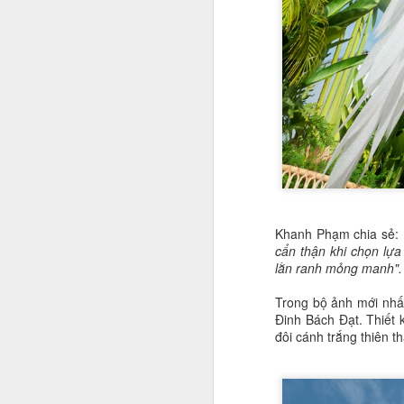
q
N
n
A
N
da
H
tr
Khanh Phạm chia sẻ:
cẩn thận khi chọn lự
T
lằn ranh mỏng manh".
P
d
Trong bộ ảnh mới nhấ
n
A
Đinh Bách Đạt. Thiết
đôi cánh trắng thiên th
V
Hà