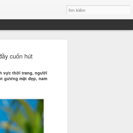
h Xuân đăng quang
đầy cuốn hút
 đẹp Sinh viên Việt
h vực thời trang, người
 nước, Nguyễn Thanh Xuân du học
ột gương mặt đẹp, nam
học Quốc tế RMIT đã chính thức
 danh giá, trở thành tân Hoa khôi
n Việt Nam. Chiến thắng của cô
 ái mà còn ở bản lĩnh và tư duy sắc
ới.
" tại đêm Gala chung kết
 phá ngoạn mục chính là bản lĩnh