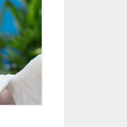
g thái tự tin và khả năng ngoại ngữ
 màn thuyết trình song ngữ đầy
ộng phòng, chống tác hại của thuốc
Hoa khôi Đinh Hoài
NOV
20
An: Nàng thơ giữa mùa
cúc họa mi Hà Nội
Khi những cơn gió đầu đông khẽ
chạm ngõ, Hà Nội lại dịu dàng hơn