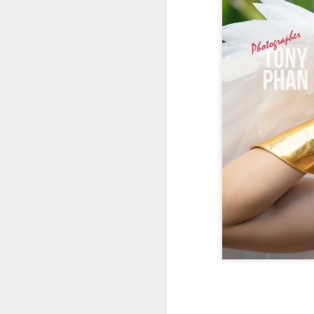
Nhan sắc con gái Hoa
JAN
19
khôi bóng chuyền Kim
Huệ
Ngắm nhan sắc "cực phẩm" của
con gái cựu hoa khôi Kim Huệ: