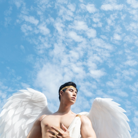
ã trở thành tâm điểm của sự ngưỡng mộ, khiến nhiều người không khỏi
 von cô như một tiên nữ giáng trần.
Ngọc Diễm – Thùy Dung – Thủy Tiên Hoa khôi Ngoại
EP
15
thương và tình chị em hiếm có trong showbiz
iếm có ngôi trường nào sở hữu mạng lưới các nàng hậu khăng khít
hư Đại học Ngoại thương. Nhân kỷ niệm ngày thành lập trường (15/10),
oa hậu Ngọc Diễm cùng hai đàn em là Á hậu Thùy Dung và Á hậu
ủy Tiên đã thực hiện bộ ảnh chung như một lời tri ân gửi đến mái
ường xưa – nơi đặt viên gạch đầu tiên cho hành trình nhan sắc của họ.
Á hậu Hoàn cầu Trần Di Linh rạng rỡ nét đẹp truyền
UG
26
thống với Áo Dài
rong không khí cả nước đang nô nức chào đón ngày lễ trọng đại, Á
ậu Trần Di Linh - Hoa hậu Hoàn cầu Việt Nam - The Miss Global
etnam - đã trình làng bộ ảnh đặc biệt, lập tức thu hút mọi ánh nhìn.
oác lên mình tà áo dài trắng tinh khôi, Á hậu Trần Di Linh toát lên vẻ