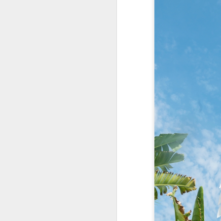
đ
ví
S
H
n
H
Th
tr
A
T
h
Vi
Kh