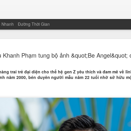
p Nhanh
Đường Thời Gian
Nguyễn Than
JAN
 Khanh Phạm tung bộ ảnh &quot;Be Angel&quot; 
19
Hoa khôi Nét
Nam
ng trai trẻ đại diện cho thế hệ gen Z yêu thích và đam mê về lĩn
Vượt qua 221 thí sinh trên cả
nh năm 2000, bén duyên người mẫu năm 22 tuổi nhờ sở hữu m
sinh và sinh viên Trường Đại 
chạm tay vào chiếc vương miện
của cuộc thi Nét đẹp Sinh viê
không chỉ nằm ở gương mặt khả
sảo của một thế hệ sinh viên m
Màn ứng xử song ngữ "gây bão
Điểm nhấn giúp Thanh Xuân bứt