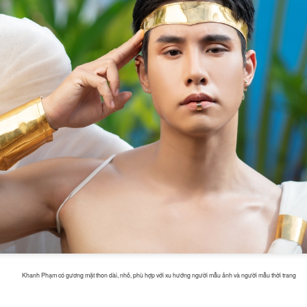
trong vòng thi ứng xử. Với phon
chuẩn quốc tế, cô đã mang đến
thuyết phục về chủ đề: Hoạt đ
lá vì sức khỏe người tiêu dùng.
Trần Thị Thanh Hương
ĐỖ THỊ THU HUYỀN
DEC
DEC
20
18
Á khôi 1 Hoa khôi
– NỮ SINH 21 TUỔI
Duyên dáng Áo dài
"ĐA NĂNG": VỪA LÀ
Khanh Phạm có gương mặt thon dài, nhỏ, phù hợp với xu hướng người mẫu ảnh và người mẫu thời trang
Việt Nam 2025.
BTV TRUYỀN HÌNH,