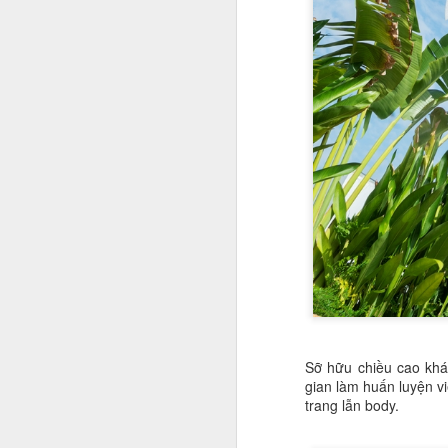
đ
dà
đ
A
Và
c
n
bu
đi
n
A
Sỡ hữu chiều cao khá
T
gian làm huấn luyện v
c
trang lẫn body.
nh
m
n