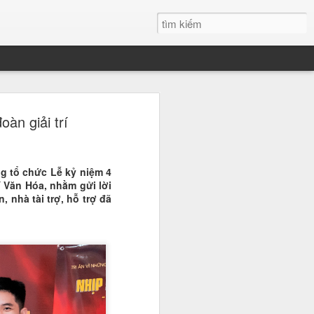
h Xuân đăng quang
àn giải trí
 đẹp Sinh viên Việt
ng tổ chức Lễ kỷ niệm 4
 nước, Nguyễn Thanh Xuân du học
í Văn Hóa, nhằm gửi lời
học Quốc tế RMIT đã chính thức
, nhà tài trợ, hỗ trợ đã
 danh giá, trở thành tân Hoa khôi
n Việt Nam. Chiến thắng của cô
 ái mà còn ở bản lĩnh và tư duy sắc
ới.
" tại đêm Gala chung kết
 phá ngoạn mục chính là bản lĩnh