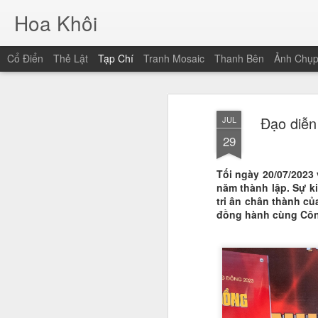
Hoa Khôi
Cổ Điển
Thẻ Lật
Tạp Chí
Tranh Mosaic
Thanh Bên
Ảnh Chụ
Đạo diễn
JUL
29
Tối ngày 20/07/2023 
năm thành lập. Sự ki
tri ân chân thành củ
đồng hành cùng Công