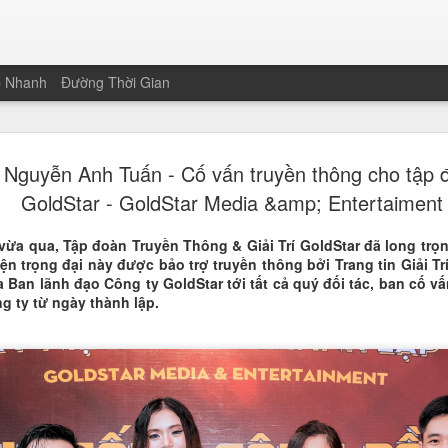
p Nhanh
Đường Thời Gian
Nguyễn Than
JAN
 Nguyễn Anh Tuấn - Cố vấn truyền thông cho tập đo
19
Hoa khôi Nét
GoldStar - GoldStar Media &amp; Entertaiment
Nam
vừa qua, Tập đoàn Truyền Thông & Giải Trí GoldStar đã long trọ
Vượt qua 221 thí sinh trên cả
ện trọng đại này được bảo trợ truyền thông bởi Trang tin Giải Tr
sinh và sinh viên Trường Đại 
a Ban lãnh đạo Công ty GoldStar tới tất cả quý đối tác, ban cố vấn
chạm tay vào chiếc vương miện
 ty từ ngày thành lập.
của cuộc thi Nét đẹp Sinh viê
không chỉ nằm ở gương mặt khả
sảo của một thế hệ sinh viên m
Màn ứng xử song ngữ "gây bão
Điểm nhấn giúp Thanh Xuân bứt