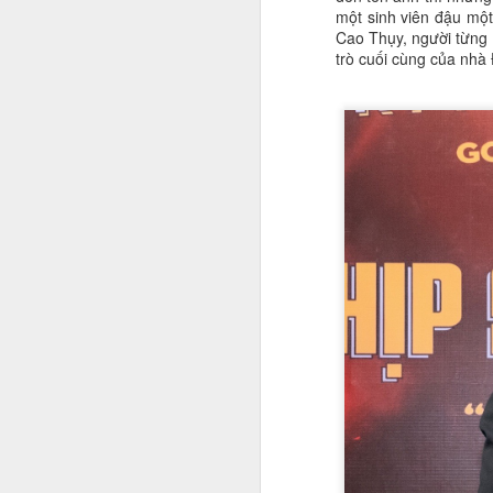
một sinh viên đậu một
Cao Thụy, người từng 
G
trò cuối cùng của nhà
N
tư
J
n
H
đ
ký
n
m
hì
Cá
J
Á 
tr
Bộ