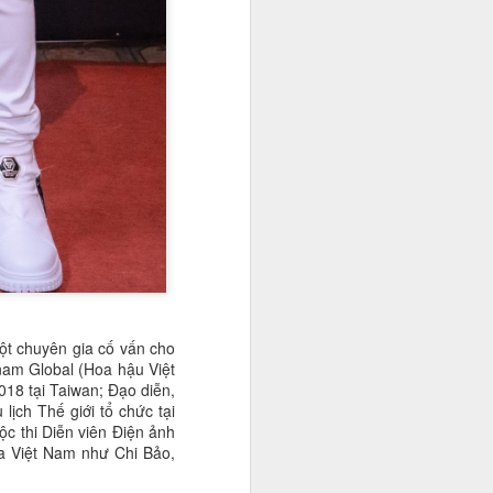
một chuyên gia cố vấn cho
tnam Global (Hoa hậu Việt
18 tại Taiwan; Đạo diễn,
ịch Thế giới tổ chức tại
c thi Diễn viên Điện ảnh
ủa Việt Nam như Chi Bảo,