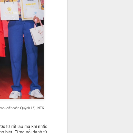
ỳnh (diễn viên Quỳnh Lê), NTK
ớc từ rất lâu mà khi nhắc
ng biết. Từng nổi danh từ