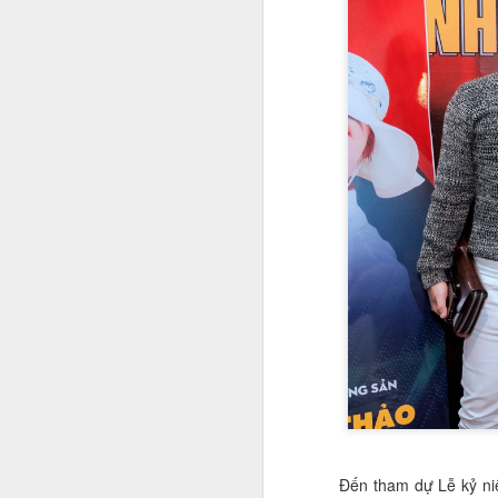
Nhan sắc con gái Hoa
JAN
19
khôi bóng chuyền Kim
Huệ
Ngắm nhan sắc "cực phẩm" của
Đến tham dự Lễ kỷ niệm
con gái cựu hoa khôi Kim Huệ: