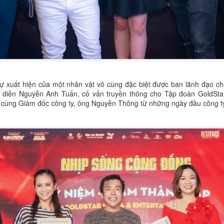
ã trở thành tâm điểm của sự ngưỡng mộ, khiến nhiều người không khỏi
 von cô như một tiên nữ giáng trần.
Ngọc Diễm – Thùy Dung – Thủy Tiên Hoa khôi Ngoại
EP
15
thương và tình chị em hiếm có trong showbiz
iếm có ngôi trường nào sở hữu mạng lưới các nàng hậu khăng khít
hư Đại học Ngoại thương. Nhân kỷ niệm ngày thành lập trường (15/10),
ự xuất hiện của một nhân vật vô cùng đặc biệt được ban lãnh đạo ch
oa hậu Ngọc Diễm cùng hai đàn em là Á hậu Thùy Dung và Á hậu
o diễn Nguyễn Anh Tuấn, cố vấn truyền thông cho Tập đoàn GoldStar
ủy Tiên đã thực hiện bộ ảnh chung như một lời tri ân gửi đến mái
 cùng Giám đốc công ty, ông Nguyễn Thông từ những ngày đầu công ty
ường xưa – nơi đặt viên gạch đầu tiên cho hành trình nhan sắc của họ.
Á hậu Hoàn cầu Trần Di Linh rạng rỡ nét đẹp truyền
UG
26
thống với Áo Dài
rong không khí cả nước đang nô nức chào đón ngày lễ trọng đại, Á
ậu Trần Di Linh - Hoa hậu Hoàn cầu Việt Nam - The Miss Global
etnam - đã trình làng bộ ảnh đặc biệt, lập tức thu hút mọi ánh nhìn.
oác lên mình tà áo dài trắng tinh khôi, Á hậu Trần Di Linh toát lên vẻ