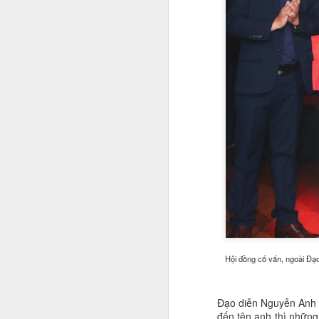
đ
dà
đ
A
Và
c
n
bu
đi
n
A
Hội đồng cố vấn, ngoài Đạ
T
c
nh
Đạo diễn Nguyễn Anh T
m
đến tên anh thì những 
n