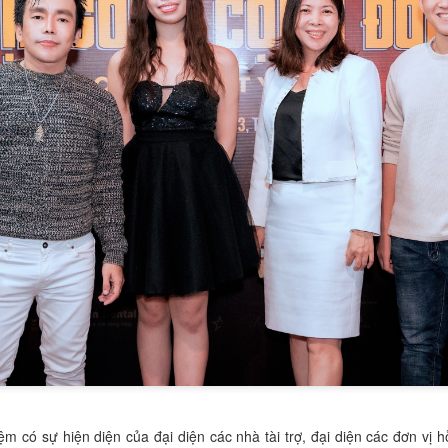
trong vòng thi ứng xử. Với phon
chuẩn quốc tế, cô đã mang đến
thuyết phục về chủ đề: Hoạt đ
lá vì sức khỏe người tiêu dùng.
Trần Thị Thanh Hương
ĐỖ THỊ THU HUYỀN
DEC
DEC
20
18
Á khôi 1 Hoa khôi
– NỮ SINH 21 TUỔI
Duyên dáng Áo dài
"ĐA NĂNG": VỪA LÀ
Việt Nam 2025.
BTV TRUYỀN HÌNH,
 có sự hiện diện của đại diện các nhà tài trợ, đại diện các đơn vị hỗ