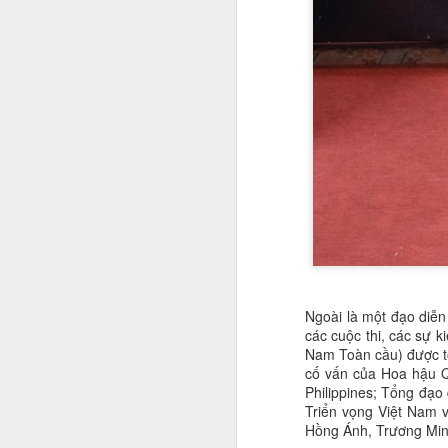
q
N
n
A
N
da
H
tr
T
P
Ngoài là một đạo diễn
d
các cuộc thi, các sự k
n
A
Nam Toàn cầu) được tổ
cố vấn của Hoa hậu Qu
Philippines; Tổng đạo
V
Triển vọng Việt Nam v
Hà
Hồng Ánh, Trương Mi