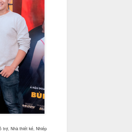
g thái tự tin và khả năng ngoại ngữ
 màn thuyết trình song ngữ đầy
ộng phòng, chống tác hại của thuốc
Hoa khôi Đinh Hoài
NOV
20
An: Nàng thơ giữa mùa
cúc họa mi Hà Nội
Khi những cơn gió đầu đông khẽ
 trợ, Nhà thiết kế, Nhiếp
chạm ngõ, Hà Nội lại dịu dàng hơn