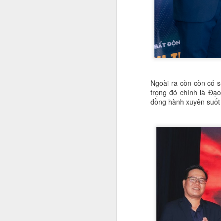
đ
ví
S
H
n
Ngoài ra còn còn có s
H
trọng đó chính là Đạ
Th
đồng hành xuyên suốt
tr
A
T
h
Vi
Kh