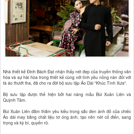
Nhà thiết kế Đinh Bách Đạt nhận thấy nét đẹp của truyền thống văn
hóa và sự hài hòa trong thiết kế cùng với tình yêu nồng nàn đối với
tà áo thướt tha, đã cho ra đời bộ sưu tập Áo Dài "Khúc Tình Xưa".
Bộ sưu tập được thể hiện bởi hai nàng mẫu Bùi Xuân Liên và
Quỳnh Tâm.
Bùi Xuân Liên đằm thắm yêu kiều trong sắc đen ánh đỏ của chiếc
Áo dài may bằng chất liệu tơ óng ánh, tạo nên nét cổ điển, sang
trọng và kỳ bí, quyến rũ.