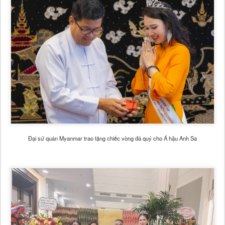
Đại sứ quán Myanmar trao tặng chiếc vòng đá quý cho Á hậu Anh Sa