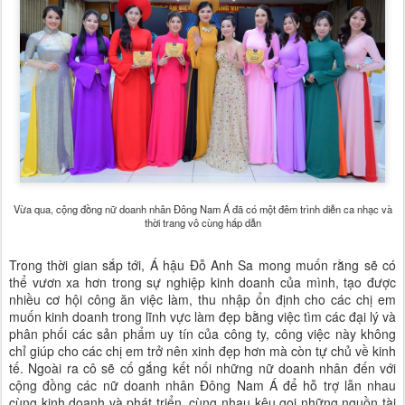
Vừa qua, cộng đồng nữ doanh nhân Đông Nam Á đã có một đêm trình diễn ca nhạc và
thời trang vô cùng hấp dẫn
Trong thời gian sắp tới, Á hậu Đỗ Anh Sa mong muốn rằng sẽ có
thể vươn xa hơn trong sự nghiệp kinh doanh của mình, tạo được
nhiều cơ hội công ăn việc làm, thu nhập ổn định cho các chị em
muốn kinh doanh trong lĩnh vực làm đẹp bằng việc tìm các đại lý và
phân phối các sản phẩm uy tín của công ty, công việc này không
chỉ giúp cho các chị em trở nên xinh đẹp hơn mà còn tự chủ về kinh
tế. Ngoài ra cô sẽ cố gắng kết nối những nữ doanh nhân đến với
cộng đồng các nữ doanh nhân Đông Nam Á để hỗ trợ lẫn nhau
cùng kinh doanh và phát triển, cùng nhau kêu gọi những nguồn tài