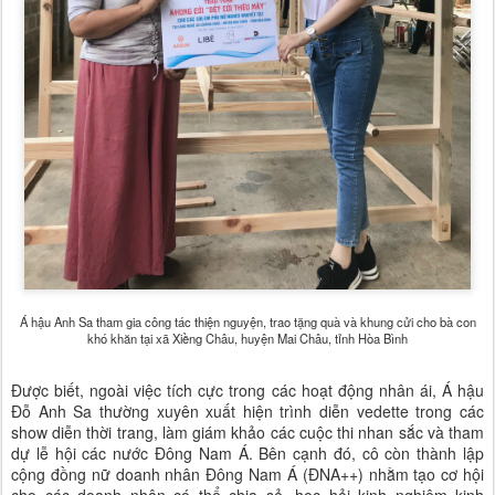
Á hậu Anh Sa tham gia công tác thiện nguyện, trao tặng quà và khung cửi cho bà con
khó khăn tại xã Xiềng Châu, huyện Mai Châu, tỉnh Hòa Bình
Được biết, ngoài việc tích cực trong các hoạt động nhân ái, Á hậu
Đỗ Anh Sa thường xuyên xuất hiện trình diễn vedette trong các
show diễn thời trang, làm giám khảo các cuộc thi nhan sắc và tham
dự lễ hội các nước Đông Nam Á. Bên cạnh đó, cô còn thành lập
cộng đồng nữ doanh nhân Đông Nam Á (ĐNA++) nhằm tạo cơ hội