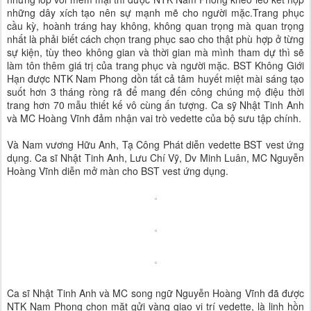
những dây xích tạo nên sự mạnh mẽ cho người mặc.Trang phục
cầu kỳ, hoành tráng hay không, không quan trọng mà quan trọng
nhất là phải biết cách chọn trang phục sao cho thật phù hợp ở từng
sự kiện, tùy theo không gian và thời gian mà mình tham dự thì sẽ
làm tôn thêm giá trị của trang phục và người mặc. BST Không Giới
Hạn được NTK Nam Phong dồn tất cả tâm huyết miệt mài sáng tạo
suốt hơn 3 tháng ròng rã để mang đến công chúng mộ điệu thời
trang hơn 70 mẫu thiết kế vô cùng ấn tượng. Ca sỹ Nhật Tinh Anh
và MC Hoàng Vĩnh đảm nhận vai trò vedette của bộ sưu tập chính.
Và Nam vương Hữu Anh, Tạ Công Phát diễn vedette BST vest ứng
dụng. Ca sĩ Nhật Tinh Anh, Lưu Chí Vỹ, Dv Minh Luân, MC Nguyễn
Hoàng Vĩnh diễn mở màn cho BST vest ứng dụng.
Ca sĩ Nhật Tinh Anh và MC song ngữ Nguyễn Hoàng Vĩnh đã được
NTK Nam Phong chọn mặt gửi vàng giao vị trí vedette, là linh hồn