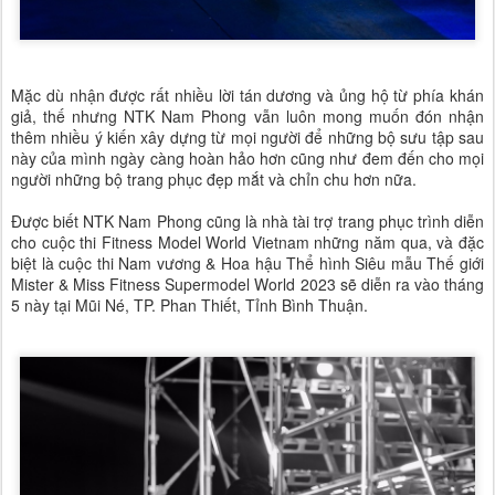
Mặc dù nhận được rất nhiều lời tán dương và ủng hộ từ phía khán
giả, thế nhưng NTK Nam Phong vẫn luôn mong muốn đón nhận
thêm nhiều ý kiến xây dựng từ mọi người để những bộ sưu tập sau
này của mình ngày càng hoàn hảo hơn cũng như đem đến cho mọi
người những bộ trang phục đẹp mắt và chỉn chu hơn nữa.
Được biết NTK Nam Phong cũng là nhà tài trợ trang phục trình diễn
cho cuộc thi Fitness Model World Vietnam những năm qua, và đặc
biệt là cuộc thi Nam vương & Hoa hậu Thể hình Siêu mẫu Thế giới
Mister & Miss Fitness Supermodel World 2023 sẽ diễn ra vào tháng
5 này tại Mũi Né, TP. Phan Thiết, Tỉnh Bình Thuận.