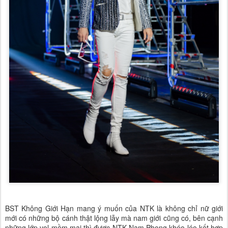
BST Không Giới Hạn mang ý muốn của NTK là không chỉ nữ giới
mới có những bộ cánh thật lộng lẫy mà nam giới cũng có, bên cạnh
những lớp vol mềm mại thì được NTK Nam Phong khéo léo kết hợp