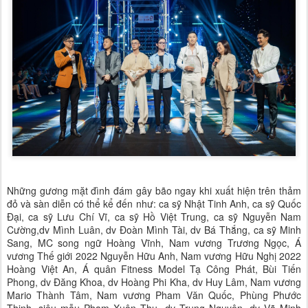
Những gương mặt đình đám gây bão ngay khi xuất hiện trên thảm
đỏ và sàn diễn có thể kể đến như: ca sỹ Nhật Tinh Anh, ca sỹ Quốc
Đại, ca sỹ Lưu Chí Vĩ, ca sỹ Hồ Việt Trung, ca sỹ Nguyễn Nam
Cường,dv Mình Luân, dv Đoàn Mình Tài, dv Bá Thắng, ca sỹ Minh
Sang, MC song ngữ Hoàng Vĩnh, Nam vương Trương Ngọc, Á
vương Thế giới 2022 Nguyễn Hữu Anh, Nam vương Hữu Nghị 2022
Hoàng Việt An, Á quân Fitness Model Tạ Công Phát, Bùi Tiến
Phong, dv Đăng Khoa, dv Hoàng Phi Kha, dv Huy Lâm, Nam vương
Mario Thành Tâm, Nam vương Pham Văn Quốc, Phùng Phước