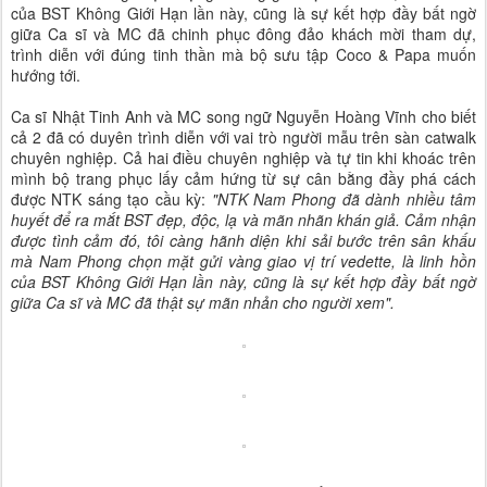
của BST Không Giới Hạn lần này, cũng là sự kết hợp đầy bất ngờ
giữa Ca sĩ và MC đã chinh phục đông đảo khách mời tham dự,
trình diễn với đúng tinh thần mà bộ sưu tập Coco & Papa muốn
hướng tới.
Ca sĩ Nhật Tinh Anh và MC song ngữ Nguyễn Hoàng Vĩnh cho biết
cả 2 đã có duyên trình diễn với vai trò người mẫu trên sàn catwalk
chuyên nghiệp. Cả hai điều chuyên nghiệp và tự tin khi khoác trên
mình bộ trang phục lấy cảm hứng từ sự cân bằng đầy phá cách
được NTK sáng tạo cầu kỳ:
"NTK Nam Phong đã dành nhiều tâm
huyết để ra mắt BST đẹp, độc, lạ và mãn nhãn khán giả. Cảm nhận
được tình cảm đó, tôi càng hãnh diện khi sải bước trên sân khấu
mà Nam Phong chọn mặt gửi vàng giao vị trí vedette, là linh hồn
của BST Không Giới Hạn lần này, cũng là sự kết hợp đầy bất ngờ
giữa Ca sĩ và MC đã thật sự mãn nhản cho người xem".