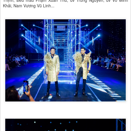
Thịnh, siêu mẫu Phạm Xuân Thu, dv Trung Nguyên, dv Võ Minh
Khải, Nam Vương Vũ Linh...