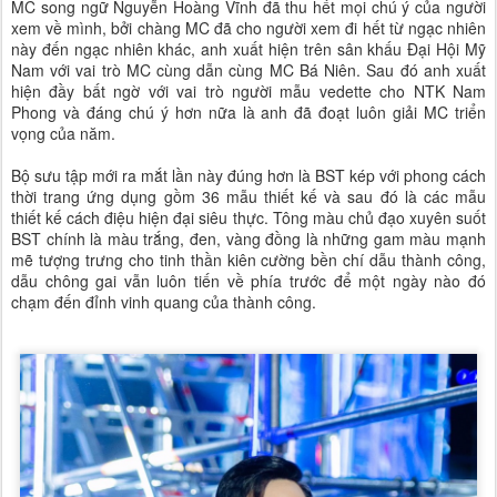
MC song ngữ Nguyễn Hoàng Vĩnh đã thu hết mọi chú ý của người
xem về mình, bởi chàng MC đã cho người xem đi hết từ ngạc nhiên
này đến ngạc nhiên khác, anh xuất hiện trên sân khấu Đại Hội Mỹ
Nam với vai trò MC cùng dẫn cùng MC Bá Niên. Sau đó anh xuất
hiện đầy bất ngờ với vai trò người mẫu vedette cho NTK Nam
Phong và đáng chú ý hơn nữa là anh đã đoạt luôn giải MC triển
vọng của năm.
Bộ sưu tập mới ra mắt lần này đúng hơn là BST kép với phong cách
thời trang ứng dụng gồm 36 mẫu thiết kế và sau đó là các mẫu
thiết kế cách điệu hiện đại siêu thực. Tông màu chủ đạo xuyên suốt
BST chính là màu trắng, đen, vàng đồng là những gam màu mạnh
mẽ tượng trưng cho tinh thần kiên cường bền chí dẫu thành công,
dẫu chông gai vẫn luôn tiến về phía trước để một ngày nào đó
chạm đến đỉnh vinh quang của thành công.